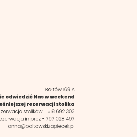
Bałtów 169 A
cie odwiedzić Nas w weekend
śniejszej rezerwacji stolika
zerwacja stolików -
518 692 303
ezerwacja imprez -
797 028 497
anna@baltowskizapiecek.pl