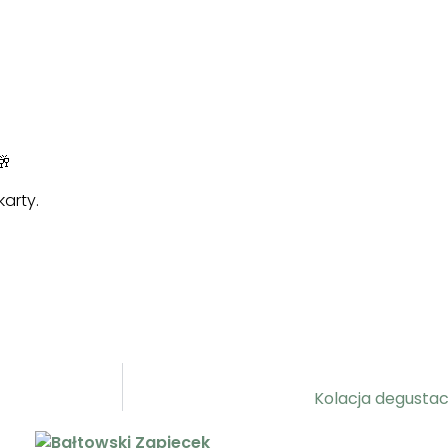
arty.
Kolacja degusta