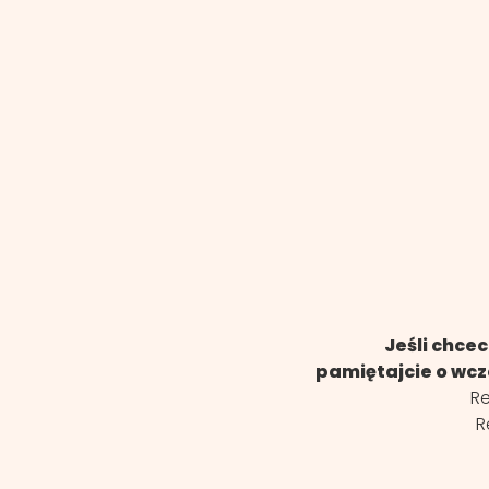
Jeśli chce
pamiętajcie o wcze
Re
R