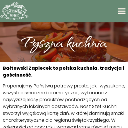
Pyszna kuchnia
Bałtowski Zapiecek to polska kuchnia, tradycja i
gościnność.
Proponujemy Państwu potrawy proste, jak i wyszukane,
wszystkie smaczne i aromatyczne, wykonane z
najwyższej klasy produktów pochodzących od
wybranych lokalnych dostawców. Nasz Szef Kuchni
stworzył wyjątkową kartę dań, w której dominują smaki
charakterystyczne dla regionu świętokrzyskiego. W
zależności od pory roku wprowadzamy również menu