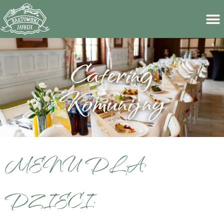
Catering
Komunijny
MENU DLA
DZIECI: