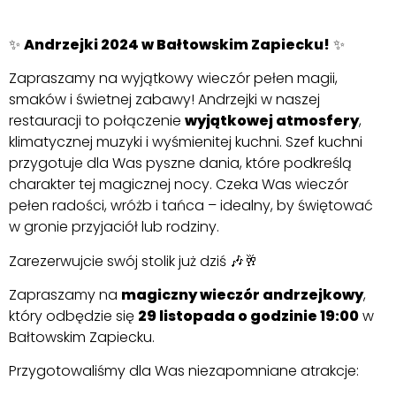
✨
Andrzejki 2024 w Bałtowskim Zapiecku!
✨
Zapraszamy na wyjątkowy wieczór pełen magii,
smaków i świetnej zabawy! Andrzejki w naszej
restauracji to połączenie
wyjątkowej atmosfery
,
klimatycznej muzyki i wyśmienitej kuchni. Szef kuchni
przygotuje dla Was pyszne dania, które podkreślą
charakter tej magicznej nocy. Czeka Was wieczór
pełen radości, wróżb i tańca – idealny, by świętować
w gronie przyjaciół lub rodziny.
Zarezerwujcie swój stolik już dziś 🎶🥂
Zapraszamy na
magiczny wieczór andrzejkowy
,
który odbędzie się
29 listopada o godzinie 19:00
w
Bałtowskim Zapiecku.
Przygotowaliśmy dla Was niezapomniane atrakcje: