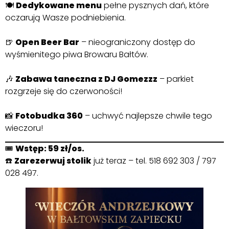
🍽
Dedykowane menu
pełne pysznych dań, które
oczarują Wasze podniebienia.
🍺
Open Beer Bar
– nieograniczony dostęp do
wyśmienitego piwa Browaru Bałtów.
🎶
Zabawa taneczna z DJ Gomezzz
– parkiet
rozgrzeje się do czerwoności!
📸
Fotobudka 360
– uchwyć najlepsze chwile tego
wieczoru!
🎟️
Wstęp: 59 zł/os.
☎️
Zarezerwuj stolik
już teraz – tel. 518 692 303 / 797
028 497.